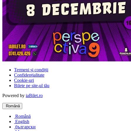
Termeni și condiții
Confidențialitate
Cookie-uri
Bilete pe site-ul tău
Powered by
iaBilet.ro
Română
Română
English
български