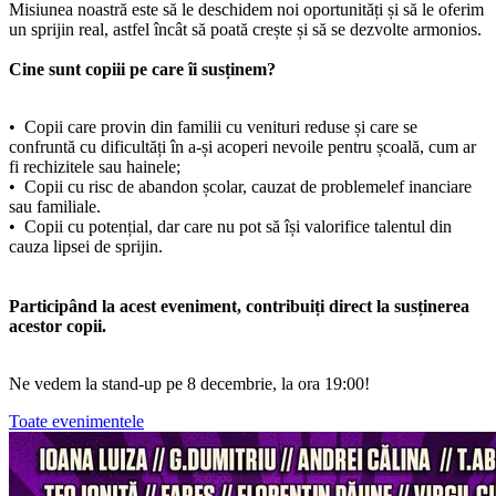
Misiunea noastră este să le deschidem noi oportunități și să le oferim
un sprijin real, astfel încât să poată crește și să se dezvolte armonios.
Cine sunt copiii pe care îi susținem?
•⁠ ⁠Copii care provin din familii cu venituri reduse și care se
confruntă cu dificultăți în a-și acoperi nevoile pentru școală, cum ar
fi rechizitele sau hainele;
•⁠ ⁠Copii cu risc de abandon școlar, cauzat de problemelef inanciare
sau familiale.
•⁠ ⁠Copii cu potențial, dar care nu pot să își valorifice talentul din
cauza lipsei de sprijin.
Participând la acest eveniment, contribuiți direct la susținerea
acestor copii.
Ne vedem la stand-up pe 8 decembrie, la ora 19:00!
Toate evenimentele