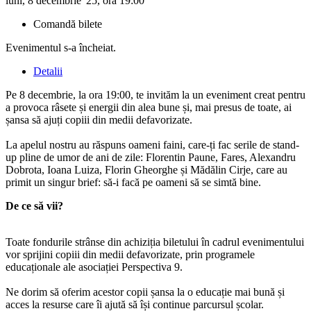
luni, 8 decembrie '25, ora 19:00
Comandă bilete
Evenimentul s-a încheiat.
Detalii
Pe 8 decembrie, la ora 19:00, te invităm la un eveniment creat pentru
a provoca râsete și energii din alea bune și, mai presus de toate, ai
șansa să ajuți copiii din medii defavorizate.
La apelul nostru au răspuns oameni faini, care-ți fac serile de stand-
up pline de umor de ani de zile: Florentin Paune, Fares, Alexandru
Dobrota, Ioana Luiza, Florin Gheorghe și Mădălin Cirje, care au
primit un singur brief: să-i facă pe oameni să se simtă bine.
De ce să vii?
Toate fondurile strânse din achiziția biletului în cadrul evenimentului
vor sprijini copiii din medii defavorizate, prin programele
educaționale ale asociației Perspectiva 9.
Ne dorim să oferim acestor copii șansa la o educație mai bună și
acces la resurse care îi ajută să își continue parcursul școlar.