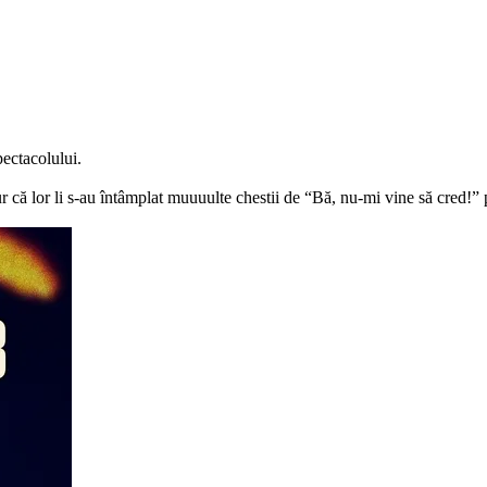
pectacolului.
 că lor li s-au întâmplat muuuulte chestii de “Bă, nu-mi vine să cred!” p