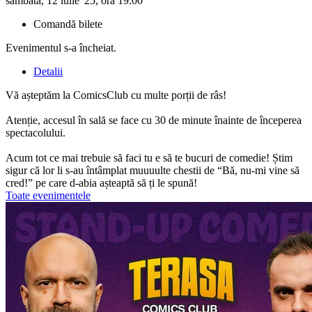
sâmbătă, 12 iulie '25, ora 19:00
Comandă bilete
Evenimentul s-a încheiat.
Detalii
Vă așteptăm la ComicsClub cu multe porții de râs!
Atenție, accesul în sală se face cu 30 de minute înainte de începerea
spectacolului.
Acum tot ce mai trebuie să faci tu e să te bucuri de comedie! Știm
sigur că lor li s-au întâmplat muuuulte chestii de “Bă, nu-mi vine să
cred!” pe care d-abia așteaptă să ți le spună!
Toate evenimentele