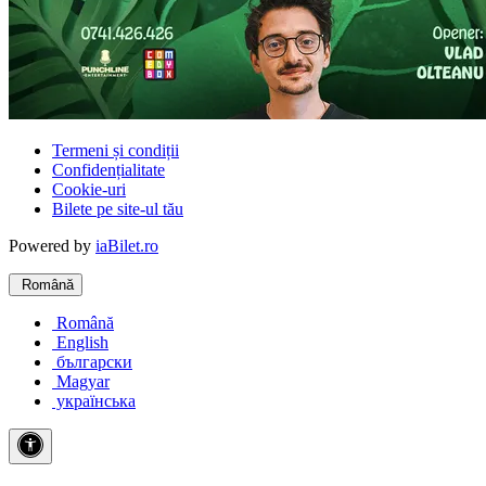
Termeni și condiții
Confidențialitate
Cookie-uri
Bilete pe site-ul tău
Powered by
iaBilet.ro
Română
Română
English
български
Magyar
українська