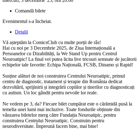
miercuri, 3 decembrie '25, ora 20:00
Comandă bilete
Evenimentul s-a încheiat.
Detalii
Vă așteptăm la ComicsClub cu multe porții de râs!
Hai cu noi pe 3 Decembrie 2025, de Ziua Internațională a
Persoanelor cu Dizabilități, la We Stand Up pentru Centrul
Neuroatipic! La final vei putea licita live tricouri semnate de jucătorii
echipelor tale favorite: Echipa Națională, FCSB, Dinamo și Rapid!
Susține alături de noi construirea Centrului Neuroatipic, primul
centru de diagnostic, tratament și terapie din România dedicat
dezvoltării, sprijinirii și integrării copiilor și tinerilor cu diagnosticați
cu autism. Un loc gândit pentru nevoile lor reale.
Ne vedem pe 3, da? Fiecare bilet cumpărat este o cărămidă pusă la
temelia unei lumi mai incluzive. Toate fondurile obținute din
vânzarea biletelor merg către Fundația Neuroatipic, pentru
construirea Centrului Neuroatipic. Construim pentru
neurodiversitate. Împreună facem bine, mai bine!