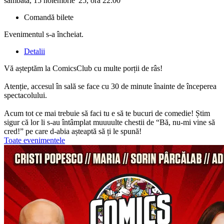
sâmbătă, 15 noiembrie '25, ora 22:00
Comandă bilete
Evenimentul s-a încheiat.
Detalii
Vă așteptăm la ComicsClub cu multe porții de râs!
Atenție, accesul în sală se face cu 30 de minute înainte de începerea
spectacolului.
Acum tot ce mai trebuie să faci tu e să te bucuri de comedie! Știm
sigur că lor li s-au întâmplat muuuulte chestii de “Bă, nu-mi vine să
cred!” pe care d-abia așteaptă să ți le spună!
Toate evenimentele