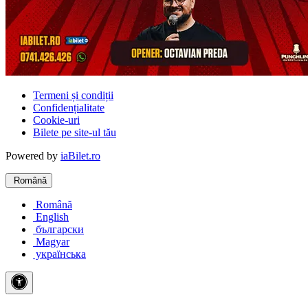
Termeni și condiții
Confidențialitate
Cookie-uri
Bilete pe site-ul tău
Powered by
iaBilet.ro
Română
Română
English
български
Magyar
українська