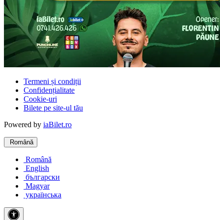
Termeni și condiții
Confidențialitate
Cookie-uri
Bilete pe site-ul tău
Powered by
iaBilet.ro
Română
Română
English
български
Magyar
українська