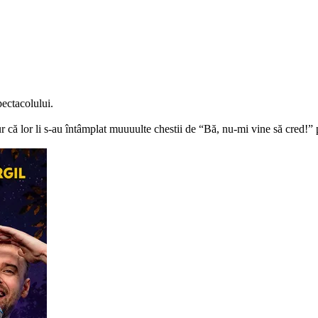
pectacolului.
 că lor li s-au întâmplat muuuulte chestii de “Bă, nu-mi vine să cred!” p