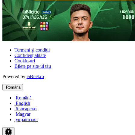
Termeni și condiții
Confidențialitate
Cookie-uri
Bilete pe site-ul tău
Powered by
iaBilet.ro
Română
Română
English
български
Magyar
українська