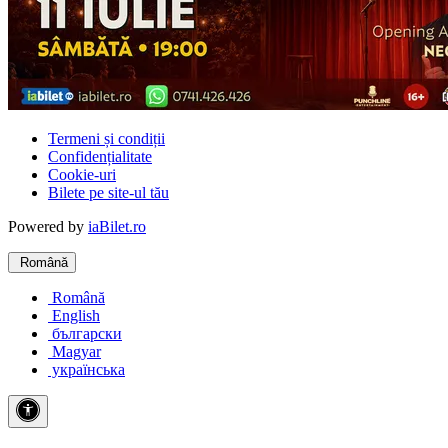
Termeni și condiții
Confidențialitate
Cookie-uri
Bilete pe site-ul tău
Powered by
iaBilet.ro
Română
Română
English
български
Magyar
українська