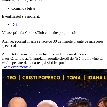
sâmbătă, 11 iulie, ora 19:00
Comandă bilete
Evenimentul s-a încheiat.
Detalii
Vă așteptăm la ComicsClub cu multe porții de râs!
Atenție, accesul în sală se face cu 30 de minute înainte de începerea
spectacolului.
Acum tot ce mai trebuie să faci tu e să te bucuri de comedie! Știm
sigur că lor li s-au întâmplat muuuulte chestii de “Bă, nu-mi vine să
cred!” pe care d-abia așteaptă să ți le spună!
Toate evenimentele