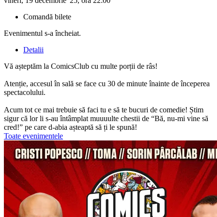
vineri, 19 decembrie '25, ora 22:00
Comandă bilete
Evenimentul s-a încheiat.
Detalii
Vă așteptăm la ComicsClub cu multe porții de râs!
Atenție, accesul în sală se face cu 30 de minute înainte de începerea
spectacolului.
Acum tot ce mai trebuie să faci tu e să te bucuri de comedie! Știm
sigur că lor li s-au întâmplat muuuulte chestii de “Bă, nu-mi vine să
cred!” pe care d-abia așteaptă să ți le spună!
Toate evenimentele