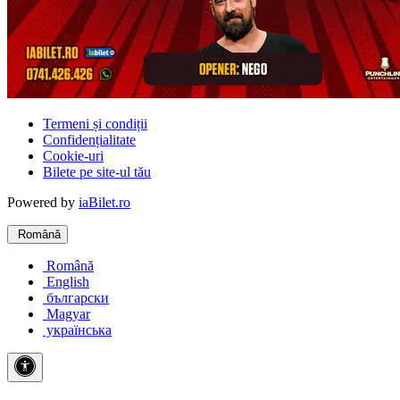
Termeni și condiții
Confidențialitate
Cookie-uri
Bilete pe site-ul tău
Powered by
iaBilet.ro
Română
Română
English
български
Magyar
українська