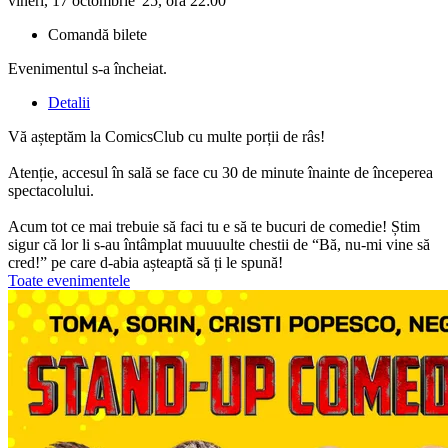
vineri, 17 octombrie '25, ora 22:00
Comandă bilete
Evenimentul s-a încheiat.
Detalii
Vă așteptăm la ComicsClub cu multe porții de râs!
Atenție, accesul în sală se face cu 30 de minute înainte de începerea
spectacolului.
Acum tot ce mai trebuie să faci tu e să te bucuri de comedie! Știm
sigur că lor li s-au întâmplat muuuulte chestii de “Bă, nu-mi vine să
cred!” pe care d-abia așteaptă să ți le spună!
Toate evenimentele