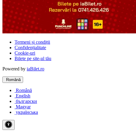
Termeni și condiții
Confidențialitate
Cookie-uri
Bilete pe site-ul tău
Powered by
iaBilet.ro
Română
Română
English
български
Magyar
українська