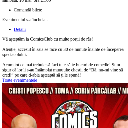
sâmbătă, 16 mai, ora 21:00
Comandă bilete
Evenimentul s-a încheiat.
Detalii
Vă așteptăm la ComicsClub cu multe porții de râs!
Atenție, accesul în sală se face cu 30 de minute înainte de începerea
spectacolului.
Acum tot ce mai trebuie să faci tu e să te bucuri de comedie! Știm
sigur că lor li s-au întâmplat muuuulte chestii de “Bă, nu-mi vine să
cred!” pe care d-abia așteaptă să ți le spună!
Toate evenimentele