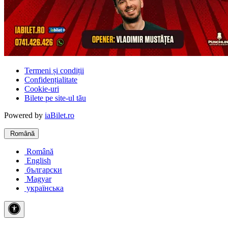
Termeni și condiții
Confidențialitate
Cookie-uri
Bilete pe site-ul tău
Powered by
iaBilet.ro
Română
Română
English
български
Magyar
українська