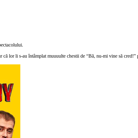
pectacolului.
 că lor li s-au întâmplat muuuulte chestii de “Bă, nu-mi vine să cred!” p