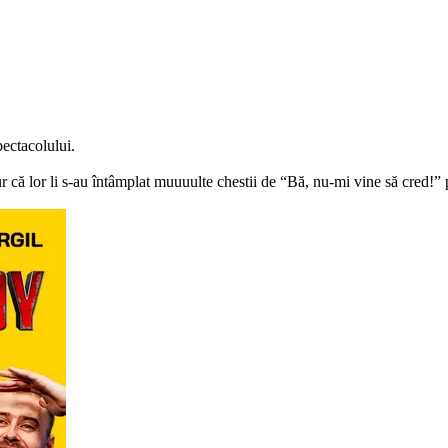
pectacolului.
 că lor li s-au întâmplat muuuulte chestii de “Bă, nu-mi vine să cred!” p