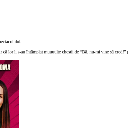
pectacolului.
 că lor li s-au întâmplat muuuulte chestii de “Bă, nu-mi vine să cred!” p