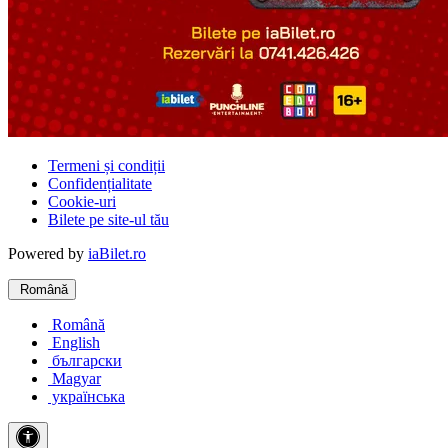
Termeni și condiții
Confidențialitate
Cookie-uri
Bilete pe site-ul tău
Powered by
iaBilet.ro
Română
Română
English
български
Magyar
українська