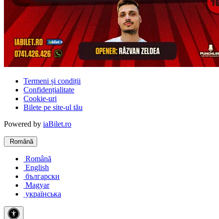
Termeni și condiții
Confidențialitate
Cookie-uri
Bilete pe site-ul tău
Powered by
iaBilet.ro
Română
Română
English
български
Magyar
українська