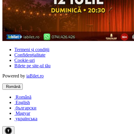
Termeni și condiții
Confidențialitate
Cookie-uri
Bilete pe site-ul tău
Powered by
iaBilet.ro
Română
Română
English
български
Magyar
українська