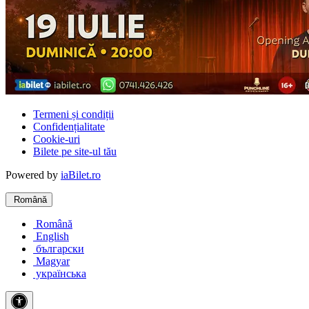
Termeni și condiții
Confidențialitate
Cookie-uri
Bilete pe site-ul tău
Powered by
iaBilet.ro
Română
Română
English
български
Magyar
українська