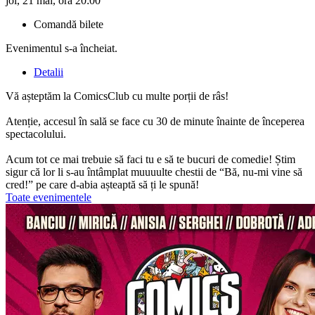
joi, 21 mai, ora 20:00
Comandă bilete
Evenimentul s-a încheiat.
Detalii
Vă așteptăm la ComicsClub cu multe porții de râs!
Atenție, accesul în sală se face cu 30 de minute înainte de începerea
spectacolului.
Acum tot ce mai trebuie să faci tu e să te bucuri de comedie! Știm
sigur că lor li s-au întâmplat muuuulte chestii de “Bă, nu-mi vine să
cred!” pe care d-abia așteaptă să ți le spună!
Toate evenimentele