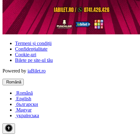
Termeni și condiții
Confidențialitate
Cookie-uri
Bilete pe site-ul tău
Powered by
iaBilet.ro
Română
Română
English
български
Magyar
українська