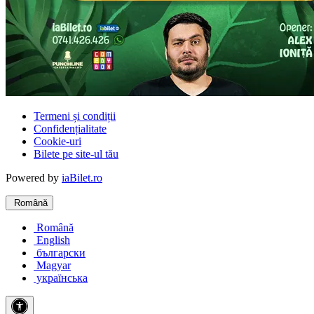
Termeni și condiții
Confidențialitate
Cookie-uri
Bilete pe site-ul tău
Powered by
iaBilet.ro
Română
Română
English
български
Magyar
українська