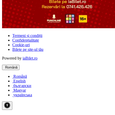
Termeni și condiții
Confidențialitate
Cookie-uri
Bilete pe site-ul tău
Powered by
iaBilet.ro
Română
Română
English
български
Magyar
українська