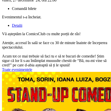
vineri, 27 decembrie '24, ora 22:00
Comandă bilete
Evenimentul s-a încheiat.
Detalii
Vă așteptăm la ComicsClub cu multe porții de râs!
Atenție, accesul în sală se face cu 30 de minute înainte de începerea
spectacolului.
Acum tot ce mai trebuie să faci tu e să te bucuri de comedie! Știm
sigur că lor li s-au întâmplat muuuulte chestii de “Bă, nu-mi vine să
cred!” pe care d-abia așteaptă să ți le spună!
Toate evenimentele